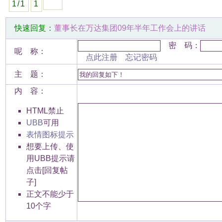
1/1
1
快速回复：
董事长在万达集团09年半年工作会上的讲话
密 码：
呢 称：
点此注册
忘记密码
主 题：
内 容：
HTML禁止
UBB
可用
表情图标提示
想要上传、使
用UBB提示请
点击[回复帖
子]
正文不能少于
10个字