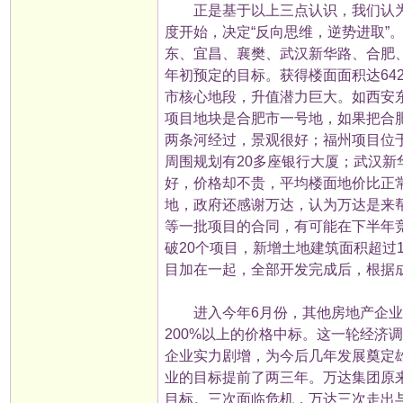
正是基于以上三点认识，我们认为这
度开始，决定“反向思维，逆势进取”
东、宜昌、襄樊、武汉新华路、合肥
年初预定的目标。获得楼面面积达64
市核心地段，升值潜力巨大。如西安
项目地块是合肥市一号地，如果把合
两条河经过，景观很好；福州项目位
周围规划有20多座银行大厦；武汉
好，价格却不贵，平均楼面地价比正
地，政府还感谢万达，认为万达是来
等一批项目的合同，有可能在下半年竞
破20个项目，新增土地建筑面积超过
目加在一起，全部开发完成后，根据成
进入今年6月份，其他房地产企业才
200%以上的价格中标。这一轮经济
企业实力剧增，为今后几年发展奠定
业的目标提前了两三年。万达集团原
目标。三次面临危机，万达三次走出