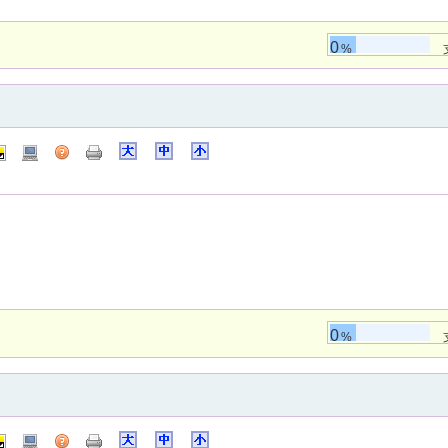
0
%
0
%