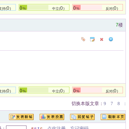
0
0
0
0
0
支持(
)
%
中立(
)
%
反对(
)
7
楼
0
0
0
0
0
支持(
)
%
中立(
)
%
反对(
)
切换本版文章：
9
7
8
:
码：
点此注册
忘记密码