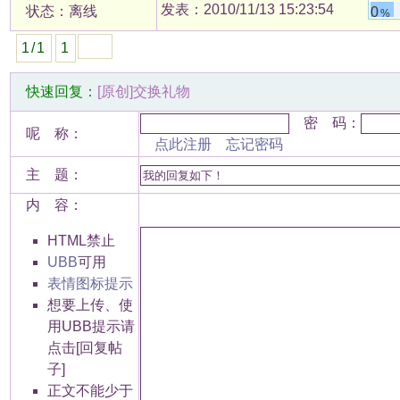
发表：2010/11/13 15:23:54
状态：离线
0
%
1/1
1
快速回复：
[原创]交换礼物
密 码：
呢 称：
点此注册
忘记密码
主 题：
内 容：
HTML禁止
UBB
可用
表情图标提示
想要上传、使
用UBB提示请
点击[回复帖
子]
正文不能少于