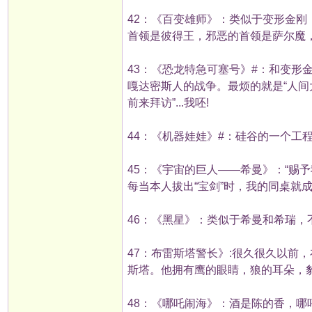
42：《百变雄师》：类似于变形金刚
首领是彼得王，邪恶的首领是萨尔魔
43：《恐龙特急可塞号》#：和变形
嘎达密斯人的战争。最烦的就是“人间
前来拜访”...我呸!
44：《机器娃娃》#：硅谷的一个工程
45：《宇宙的巨人——希曼》：“赐予
每当本人拔出“宝剑”时，我的同桌就成
46：《黑星》：类似于希曼和希瑞，
47：布雷斯塔警长》:很久很久以前
斯塔。他拥有鹰的眼睛，狼的耳朵，
48：《哪吒闹海》：酒是陈的香，哪