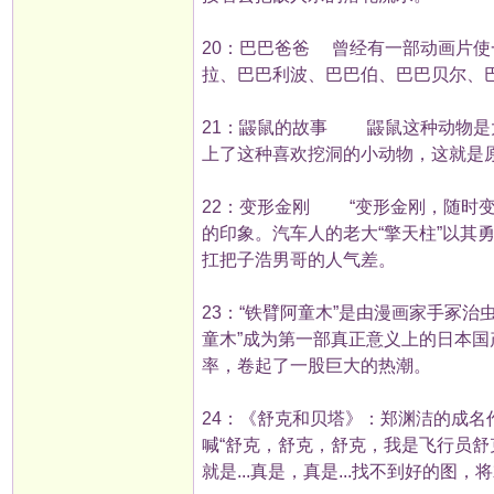
20：巴巴爸爸 曾经有一部动画片使
拉、巴巴利波、巴巴伯、巴巴贝尔、
21：鼹鼠的故事 鼹鼠这种动物是
上了这种喜欢挖洞的小动物，这就是
22：变形金刚 “变形金刚，随时变
的印象。汽车人的老大“擎天柱”以其
扛把子浩男哥的人气差。
23：“铁臂阿童木”是由漫画家手冢治虫(
童木”成为第一部真正意义上的日本
率，卷起了一股巨大的热潮。
24：《舒克和贝塔》：郑渊洁的成名
喊“舒克，舒克，舒克，我是飞行员舒
就是...真是，真是...找不到好的图，将就