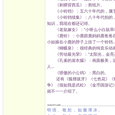
《刺猬背西瓜》：剪纸片。
《小铃铛》：五六十年代的，属于
《小铃铛续集》：八十年代拍的，
知识，我现在都还记得。
《老鼠嫁女》：“小呀么小白鼠乖乖的
《鹿铃》：小鹿跟鹿妈妈鹿爸爸在
小姑娘在小鹿的脖子上挂了一个铃铛..
《蝴蝶泉》：很经典的纯音乐动画
《劳动最光荣》：“太阳光，金亮亮，
《孔雀的崖衣腽》：画面极美，说
人...
《骄傲的小公鸡》：黑白的。
还有《狐狸拔牙》《七色花》《狐
争》《假如我是武松》《金币国游记
就不一一介绍了。
明强、敬恕，如履薄冰。