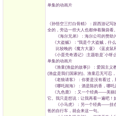
单集的动画片
《孙悟空三打白骨精》：跟西游记写
全的，旁边一些大人也都伸着脑袋看
《海尔兄弟》：海尔公司的赞助片
《大盗贼》：“我是个大盗贼，什么也不
比较晚的《魔方大厦》《蓝皮鼠和
《小蛋壳奇遇记》:主题歌是`小呀么小蛋
单集的动画片
《渔童(渔盆的故事)》：爱国主义教
(渔盆是我们国家的)。渔童忍无可忍
《老狼请客》：你要是没有看过，那
《哪吒闹海》：酒是陈的香，哪吒
《九色鹿》：又一个经典——美丽的
它。我只是想说：让我再看一遍吧！
《小马虎》：另一个经典——挂在电
爸的自行车，就会来这一句。