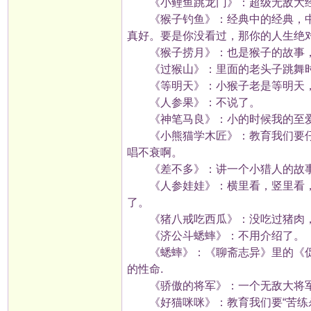
《小鲤鱼跳龙门》：超级无敌大
《猴子钓鱼》：经典中的经典，中
真好。要是你没看过，那你的人生绝
《猴子捞月》：也是猴子的故事，
《过猴山》：里面的老头子跳舞时
《等明天》：小猴子老是等明天，
《人参果》：不说了。
《神笔马良》：小的时候我的至爱
《小熊猫学木匠》：教育我们要仔细。“
唱不衰啊。
《差不多》：讲一个小猎人的故事
《人参娃娃》：横里看，竖里看，怎
了。
《猪八戒吃西瓜》：没吃过猪肉，
《济公斗蟋蟀》：不用介绍了。
《蟋蟀》：《聊斋志异》里的《促织
的性命.
《骄傲的将军》：一个无敌大将军
《好猫咪咪》：教育我们要“苦练杀