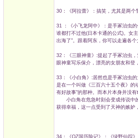
30：《阿拉蕾》：搞笑，尤其是两个
31 ：《小飞龙阿中》：是手冢治虫
谁都打不过他(日本卡通的公式)。女
出海了”。跟着阿东，你可以走遍各
32：《三眼神童》:提起了手冢治虫
眼神童写乐保介，漂亮的女朋友和登
33：《小白角》:居然也是手冢治虫
是在一个叫做《三百六十五个夜》的
有好故事”的那种。而本片本身并没有
小白角在危急时刻会变成传说中的
获得幸福，这一点受到了天神的嫉妒
34：《OZ国历险记》：《绿野仙踪