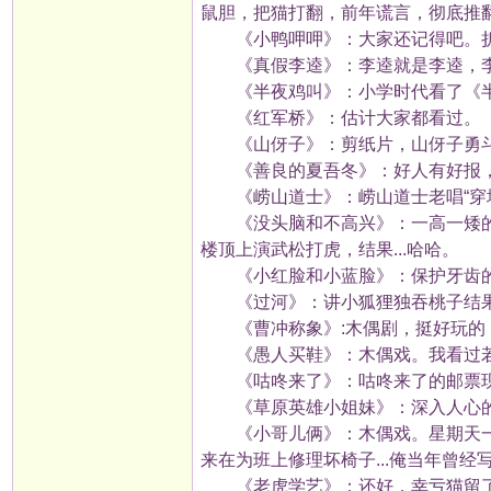
鼠胆，把猫打翻，前年谎言，彻底推翻
《小鸭呷呷》：大家还记得吧。折
《真假李逵》：李逵就是李逵，李
《半夜鸡叫》：小学时代看了《半
《红军桥》：估计大家都看过。
《山伢子》：剪纸片，山伢子勇斗
《善良的夏吾冬》：好人有好报，
《崂山道士》：崂山道士老唱“穿墙进
《没头脑和不高兴》：一高一矮的没
楼顶上演武松打虎，结果...哈哈。
《小红脸和小蓝脸》：保护牙齿的
《过河》：讲小狐狸独吞桃子结果被朋
《曹冲称象》:木偶剧，挺好玩的
《愚人买鞋》：木偶戏。我看过若
《咕咚来了》：咕咚来了的邮票现
《草原英雄小姐妹》：深入人心
《小哥儿俩》：木偶戏。星期天一
来在为班上修理坏椅子...俺当年曾经
《老虎学艺》：还好，幸亏猫留了