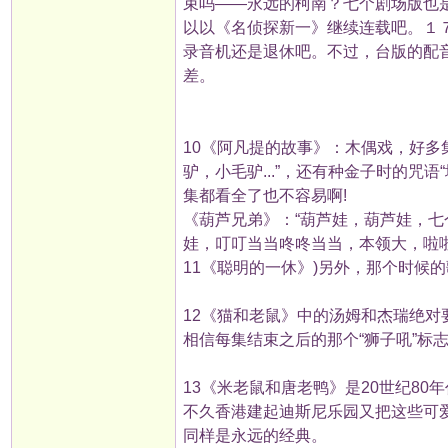
束吗——永远的柯南？七个剧场版也
以以《名侦探新一》继续连载吧。１７
录音机还是退休吧。不过，台版的配
差。
10《阿凡提的故事》：木偶戏，好多
驴，小毛驴...”，还有种金子时的咒语
集都看全了也不容易啊!
《葫芦兄弟》：“葫芦娃，葫芦娃，
娃，叮叮当当咚咚当当，本领大，啦
11《聪明的一休》)另外，那个时候
12《猫和老鼠》中的汤姆和杰瑞绝
相信每集结束之后的那个“狮子吼”标
13《米老鼠和唐老鸭》是20世纪8
不久香港建起迪斯尼乐园又把这些可
同样是永远的经典。