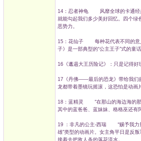
14：忍者神龟 风靡全球的卡通经
就能勾起我们多少美好回忆。四个绿
恶势力。
15：花仙子 每种花代表不同的意
子》是一部典型的“公主王子”式的童
16《邋遢大王历险记》：只是记得好
17《丹佛——最后的恐龙》带给我
龙都带着墨镜玩摇滚，这恐怕是动画
18：蓝精灵 “在那山的海边海的
其中的蓝爸爸、蓝妹妹、格格巫还有
19 ：非凡的公主-西瑞 “赐予我
雄”类型的动画片。女主角平日是反
接着去把敌人杀的落花流水。