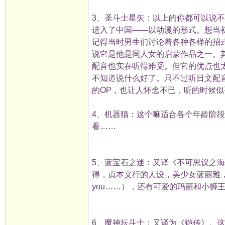
3、圣斗士星矢：以上的你都可以说
进入了中国——以动漫的形式。想当
记得当时男生们讨论着各种各样的招
说它是他是同人女的启蒙作品之一。
配音也实在听得难受。但它的优点也
不知道说什么好了。只不过听日文配
的OP，也让人怀念不已，听的时候
4、机器猫：这个嘛适合各个年龄阶
看……
5、蓝宝石之迷：又译《不可思议之海
得，贞本义行的人设，美少女蓝丽雅
you……），还有可爱的玛丽和小狮
6、魔神坛斗士：又译为《铠传》。