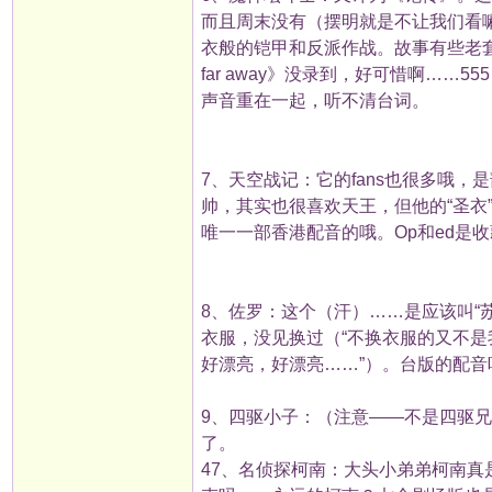
而且周末没有（摆明就是不让我们看嘛
衣般的铠甲和反派作战。故事有些老套，但
far away》没录到，好可惜啊…
声音重在一起，听不清台词。
7、天空战记：它的fans也很多哦
帅，其实也很喜欢天王，但他的“圣衣
唯一一部香港配音的哦。Op和ed是
8、佐罗：这个（汗）……是应该叫“
衣服，没见换过（“不换衣服的又不是
好漂亮，好漂亮……”）。台版的配音
9、四驱小子：（注意——不是四驱
了。
47、名侦探柯南：大头小弟弟柯南