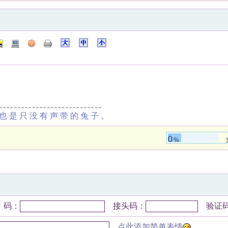
也是只没有声带的兔子。
0
%
码：
接头码：
验证
点此添加简单表情