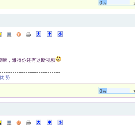
0
%
餐嘛，难得你还有这断视频
优势
0
%