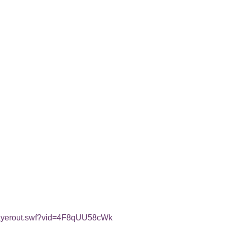
playerout.swf?vid=4F8qUU58cWk