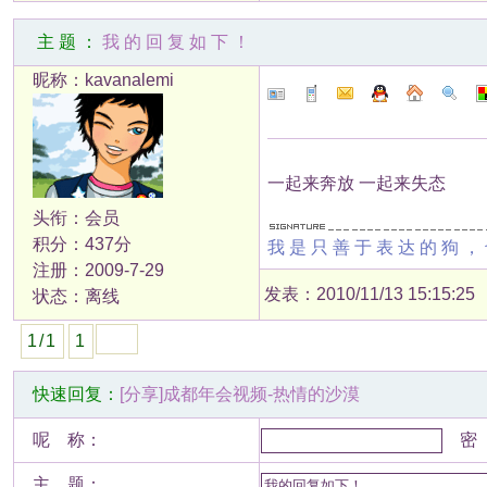
主题：
我的回复如下！
昵称：kavanalemi
一起来奔放 一起来失态
头衔：会员
积分：437分
我是只善于表达的狗，
注册：2009-7-29
发表：2010/11/13 15:15:25
状态：离线
1/1
1
快速回复：
[分享]成都年会视频-热情的沙漠
呢 称：
密 
主 题：