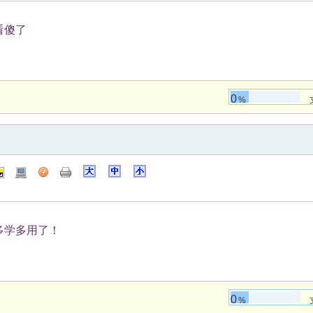
看傻了
0
%
多学多用了！
0
%