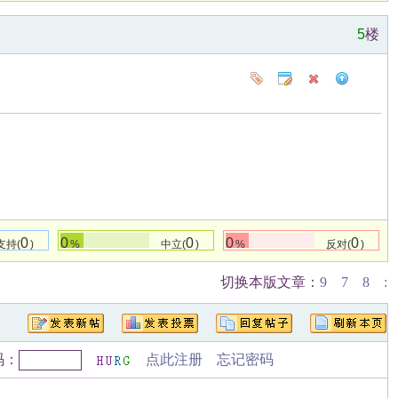
5
楼
0
0
0
0
0
支持(
)
%
中立(
)
%
反对(
)
切换本版文章：
9
7
8
:
码：
点此注册
忘记密码