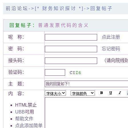
前沿论坛
->[* 财务知识探讨 *]->回复帖子
回复帖子：
普通发票代码的含义
呢 称：
点此注册
密 码：
忘记密码
接头码：
（请向院线财
验证码：
主 题：
内 容：
HTML禁止
UBB
可用
帮助文件
点此添加简单