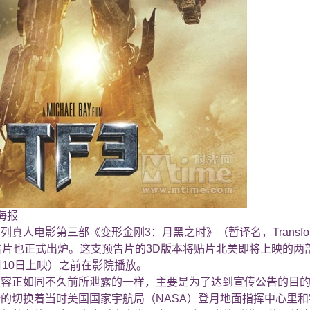
海报
影第三部《变形金刚3：月黑之时》（暂译名，Transformers:
告片也正式出炉。这支预告片的3D版本将贴片北美即将上映的两部
月10日上映）之前在影院播放。
正如同不久前所泄露的一样，主要是为了达到宣传公告的目的
的切换着当时美国国家宇航局（NASA）登月地面指挥中心里