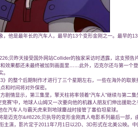
象，他是最年长的汽车人，最早的13个变形金刚之一。最早的13个
226;贝昨天接受国外网站Collider的独家采访时透露，这支
和效果都还未最终被加到画面里……此外，迈克尔还与第一个登上
实。
》的整个后期制作才进行了三个星期左右，一些在海外的取景拍
地点和时间将对外保密。
情显示，第三集里，擎天柱将率领着“汽车人”继续与第二集失败后
空竞赛”中，地球人山姆又一次要向他的机器人朋友们伸出援助之
）”，他在汽车人与霸天虎来到地球鏖战时接管了塞伯坦星球。
克尔&#8226;贝执导的变形金刚真人电影系列最后一部，由希亚&
等领衔主演，影片定于2011年7月1日以2D、3D形式在北美公