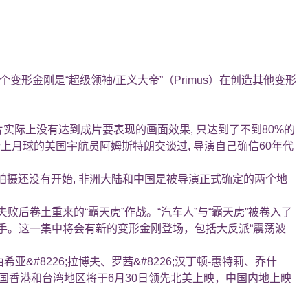
变形金刚是“超级领袖/正义大帝”（Primus）在创造其他变形
预告片实际上没有达到成片要表现的画面效果, 只达到了不到80%的
月球的美国宇航员阿姆斯特朗交谈过, 导演自己确信60年代
摄还没有开始, 非洲大陆和中国是被导演正式确定的两个地
卷土重来的“霸天虎”作战。“汽车人”与“霸天虎”被卷入了
手。这一集中将会有新的变形金刚登场，包括大反派“震荡波
#8226;拉博夫、罗茜&#8226;汉丁顿-惠特莉、乔什
映。中国香港和台湾地区将于6月30日领先北美上映，中国内地上映