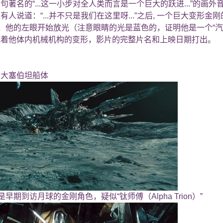
句著名的“...这一小步对全人类而言是一个巨大的跃进...”的
人说道：“...并不只是我们在这里呀...”之后, 一个巨大变形
），他的左眼开始放光（注意眼睛的光是蓝色的，证明他是一个“汽
随着他体内机械机构的变形，影片的完整片名和上映日期打出。
巨大塞伯坦船体
早期到访月球的金刚角色，疑似“钛师傅（Alpha Trion）”