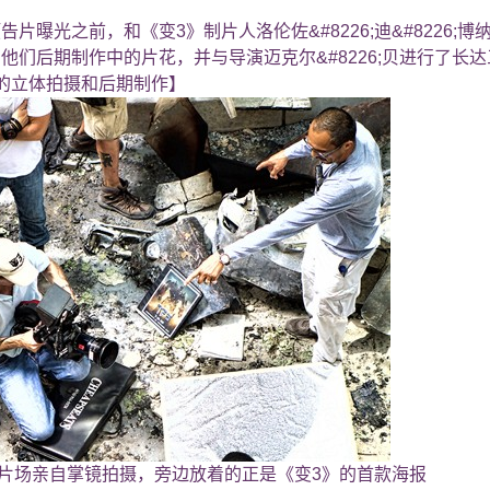
光之前，和《变3》制片人洛伦佐&#8226;迪&#8226;博纳
他们后期制作中的片花，并与导演迈克尔&#8226;贝进行了长
立体拍摄和后期制作】
;贝在片场亲自掌镜拍摄，旁边放着的正是《变3》的首款海报