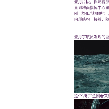
登月片段。伴随着那
直到地面指挥中心里有
刚（疑似“钛师傅”
内部结构。接着，
登月宇航员发现的
这个“胡子”金刚看来是