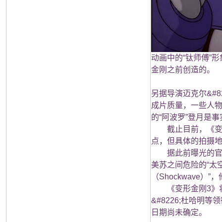
动画中的“钛师傅”形
金刚之前创造的。
另据导演迈克尔&#8
成片质量，一些人物
的“阿波罗”登月是事
截止目前，《变3
点，但具体的拍摄
据此前曝光的官方剧
美苏之间危险的“太
（Shockwave
《变形金刚3》将是迈
&#8226;杜哈明
日期尚未确定。