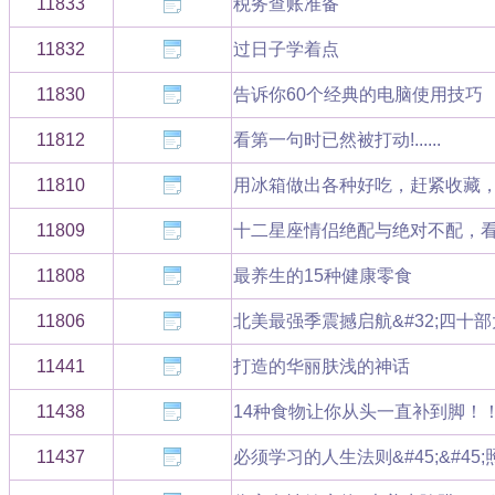
11833
税务查账准备
11832
过日子学着点
11830
告诉你60个经典的电脑使用技巧
11812
看第一句时已然被打动!......
11810
用冰箱做出各种好吃，赶紧收藏
11809
十二星座情侣绝配与绝对不配，
11808
最养生的15种健康零食
11806
北美最强季震撼启航&#32;四十
11441
打造的华丽肤浅的神话
11438
14种食物让你从头一直补到脚！
11437
必须学习的人生法则&#45;&#4