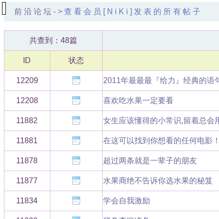
前沿论坛
->查看会员[NiKi]发表的所有帖子
共查到：48篇
ID
状态
12209
2011年最最最『给力』经典的语
12208
喜欢吃水果一定要看
11882
女生应该懂得的小常识,留着总会用
11881
在这可以找到你想看的任何电影
11878
超过两条就是一辈子的朋友
11877
水果商绝不告诉你选水果的秘笈
11834
学会自我激励