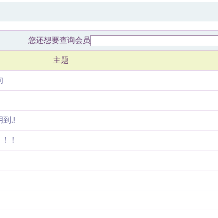
您还想要查询会员
主题
句
到.!
！！！