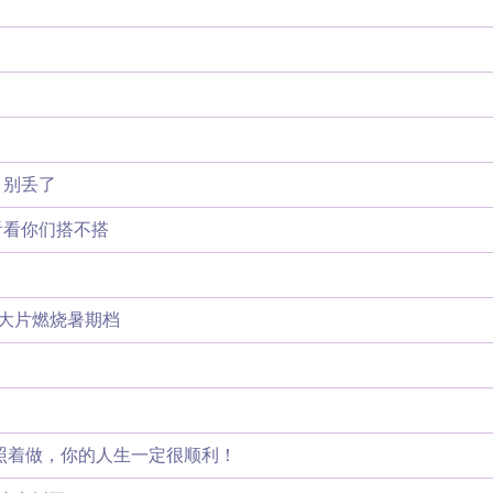
，别丢了
看看你们搭不搭
部大片燃烧暑期档
！
5;照着做，你的人生一定很顺利！