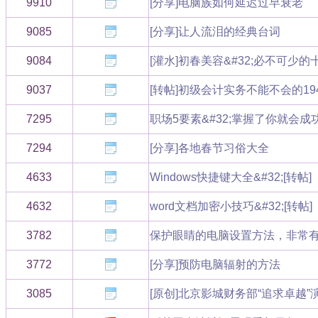
9910
[分享]电脑族如何延迟过早衰老
9085
[分享]让人流泪的经典台词
9084
[灌水]初春美容&#32;必不可少的
9037
[转帖]初级会计实务不能不会的19
7295
职场5要素&#32;掌握了你就会成
7294
[分享]各地春节习俗大全
4633
Windows快捷键大全&#32;[转帖]
4632
word文档加密小技巧&#32;[转帖]
3782
保护眼睛的电脑设置方法，非常有用
3772
[分享]预防电脑辐射的方法
3085
[原创]北京影城财务部“追求卓越”