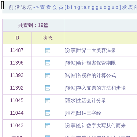
前沿论坛
->查看会员[bingtangguoguo]
共查到：19篇
ID
状态
11487
[分享]世界十大美容温泉
11396
[转帖]会计档案保管期限
11393
[转帖]各税种的计算公式
11392
[转帖]存入支票的方法和步骤
11045
[灌水]生活会计分录
11044
[推荐]出纳三字经
11043
[分享]会计数字大写从何而来