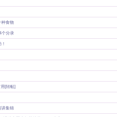
十种食物
4个分录
功！
[转帖]
演讲集锦