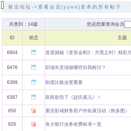
前沿论坛
->查看会员[yyoo]发表的所有帖子
共查到：14篇
您还想要查询会员
ID
状态
主题
6904
首度揭秘《变形金刚3：月黑之时》精彩片
6476
职场失意须做哪些自我检讨？
6389
制度比敬业更重要
6387
陈凯歌毁了《赵氏孤儿》！
850
重庆影城财务部户外拓展活动（附多图）
826
各大银行业务收费标准一览