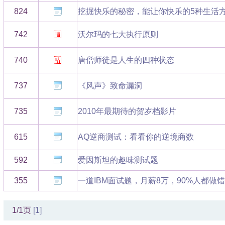
824
挖掘快乐的秘密，能让你快乐的5种生活
742
沃尔玛的七大执行原则
740
唐僧师徒是人生的四种状态
737
《风声》致命漏洞
735
2010年最期待的贺岁档影片
615
AQ逆商测试：看看你的逆境商数
592
爱因斯坦的趣味测试题
355
一道IBM面试题，月薪8万，90%人都做
1/1页
[1]