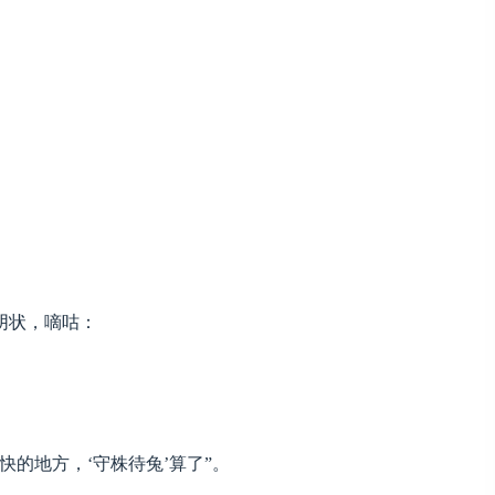
阴状，嘀咕：
的地方，‘守株待兔’算了”。