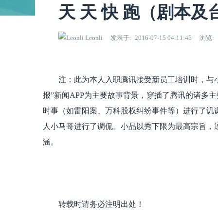
天 天 快 跑（剧本及
Leonli
发表于
2016-07-15 04:11:46
浏览
注：此为本人入职腾讯接受新员工培训时，与小
报”新闻APP为主要故事背景，穿插了腾讯的诸多
时事（如雷阳案、万科股权纠纷事件等）进行了讥
人小马哥进行了调侃。小品以秀下限为最高宗旨，
涵。
转载时请务必注明出处！