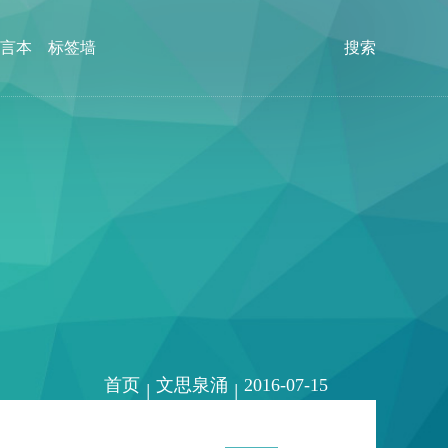
言本
标签墙
搜索
首页
文思泉涌
2016-07-15
|
|