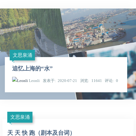
文思泉涌
追忆上海的“水”
Leonli
发表于
2020-07-21
浏览
11641
评论
0
文思泉涌
天 天 快 跑（剧本及台词）