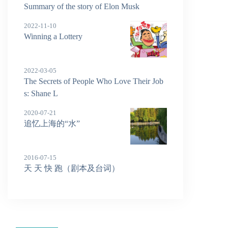
Summary of the story of Elon Musk
2022-11-10
Winning a Lottery
2022-03-05
The Secrets of People Who Love Their Job
s: Shane L
2020-07-21
追忆上海的“水”
2016-07-15
天 天 快 跑（剧本及台词）