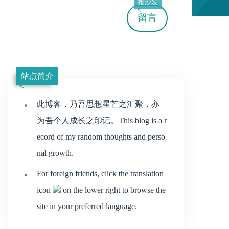
抢沙发
留言
站点简介
此博客，乃吾思想星芒之汇聚，亦
为吾个人成长之印记。This blog is a r
ecord of my random thoughts and perso
nal growth.
For foreign friends, click the translation
icon
on the lower right to browse the
site in your preferred language.