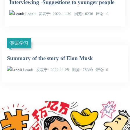
Interviewing -Suggestions to younger people
Leonli
发表于
2022-11-30
浏览
6236
评论
0
英语学习
Summary of the story of Elon Musk
Leonli
发表于
2022-11-25
浏览
75809
评论
0