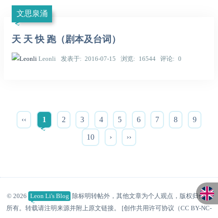
文思泉涌
天 天 快 跑（剧本及台词）
Leonli
发表于
2016-07-15
浏览
16544
评论
0
‹‹
1
2
3
4
5
6
7
8
9
10
›
››
© 2026
Leon Li's Blog
除标明转帖外，其他文章为个人观点，版权归作者
所有。转载请注明来源并附上原文链接。 [创作共用许可协议（CC BY-NC-