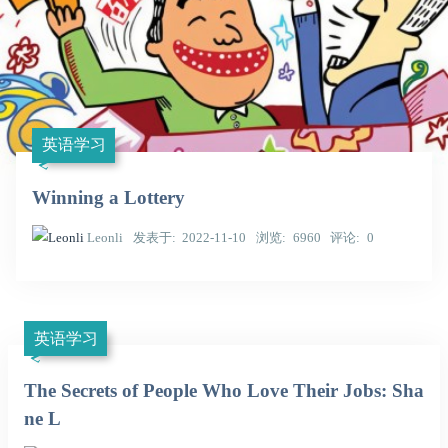
英语学习
Winning a Lottery
Leonli
发表于
2022-11-10
浏览
6960
评论
0
英语学习
The Secrets of People Who Love Their Jobs: Sha
ne L