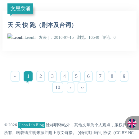
文思泉涌
天 天 快 跑（剧本及台词）
Leonli
发表于
2016-07-15
浏览
16549
评论
0
‹‹
1
2
3
4
5
6
7
8
9
10
›
››
© 2026
Leon Li's Blog
除标明转帖外，其他文章为个人观点，版权归作者
所有。转载请注明来源并附上原文链接。 [创作共用许可协议（CC BY-NC-