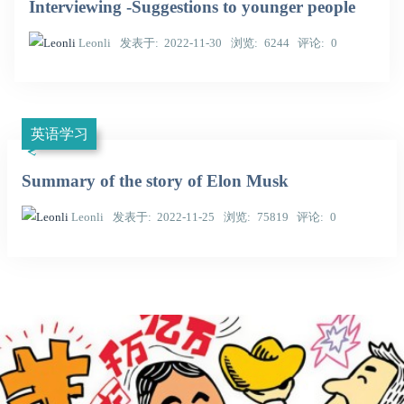
Interviewing -Suggestions to younger people
Leonli
发表于
2022-11-30
浏览
6244
评论
0
英语学习
Summary of the story of Elon Musk
Leonli
发表于
2022-11-25
浏览
75819
评论
0