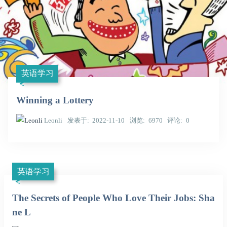
英语学习
Winning a Lottery
Leonli
发表于
2022-11-10
浏览
6970
评论
0
英语学习
The Secrets of People Who Love Their Jobs: Sha
ne L